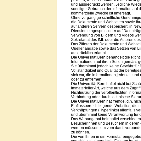
privaten, wissenschaftlichen und nicht-
und ausgedruckt werden. Jegliche Wied
sonstiger Gebrauch der Information auf 
kommerzielle Zwecke ist untersagt.
Ohne vorgängige schriftliche Genehmigun
die Dokumente und Webseiten sowie ihre 
auf anderen Servern gespeichert, in New
Diensten eingespeist oder auf Datenträg
Verwendung von Bildern und Videos wend
Sekretariat des IML oder die Autoren d
Das Zitieren der Dokumente und Webseit
Quellenangabe sowie das Setzen von Lin
ausdrücklich erlaubt.
Die Universität Bern behandelt die Richti
Informationen auf ihren Seiten gemäss ge
Sie übernimmt jedoch keine Gewähr für Akt
Vollständigkeit und Qualität der bereitges
sich vor, die Informationen jederzeit u
oder zu entfernen.
Die Universität Bern haftet nicht bei Sch
immaterieller Art, welche aus dem Zugrif
Nichtnutzung der veröffentlichten Inform
Verbindung oder durch technische Störu
Die Universität Bern hat fremde, d.h. nic
Einflussbereich liegende Websites, die m
Verknüpfungen (Hyperlinks) allenfalls ve
und übernimmt keine Verantwortung für d
Das Webangebot beinhaltet verschieden
Besucherinnen und Besuchern in deren e
werden müssen, um vom damit verbund
zu können.
Die von Ihnen in ein Formular eingege