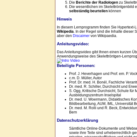
Die
Berichte der Radiologen
zu Skelettr
Die wesentlichen im Skelettröntgenbild
selbständig beurteilen
können
Hinweis
In diesem Lernprogramm finden Sie Hypertext-Li
Wikipedia
. In der Regel sind die Inhalte dieser
aber den
Discaimer
von Wikipaedia.
Anleitungsvideo:
Das Anleitungsvideo gibt Ihnen einen kurzen Übe
Anwendungsweise des Skelettröntgen-Lernpro
Beteiligte Personen:
Prof. J. Heverhagen und Prof. em. P. Vo
c.m. D. Müller, Autor
Prof. Dr. med. H. Bonél, Fachliche Veran
Dr. med. R. Schiller, Durchsicht und Erw
S. Ogg, Kritische Durchsicht, Schule für
Ausbildungszentrum Inselspital
Dr. med. U. Woermann, Didaktisches Ko
Bildbearbeitung, AUM, IML, Universität B
Dr. med. M. Rolli und R. Beck, Entwicklu
Bern
Datenschutzerklärung
Sämtliche Online-Dokumente und Webse
sowie ihre Teile sind urheberrechtlich g