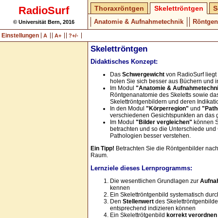
RadioSurf
Thoraxröntgen
Skelettröntgen
S
Anatomie & Aufnahmetechnik
Röntgen
© Universität Bern, 2016
Einstellungen
A
A+
?+/-
Skelettröntgen
Didaktisches Konzept:
Das
Schwergewicht
von RadioSurf lieg
holen Sie sich besser aus Büchern und i
Im Modul
"Anatomie & Aufnahmetechn
Röntgenanatomie des Skeletts sowie da
Skelettröntgenbildern und deren Indikati
In den Modul
"Körperregion"
und
"Path
verschiedenen Gesichtspunkten an das gl
Im Modul
"Bilder vergleichen"
können Si
betrachten und so die Unterschiede un
Pathologien besser verstehen.
Ein Tipp!
Betrachten Sie die Röntgenbilder nach
Raum.
Lernziele dieses Lernprogramms:
Die wesentlichen Grundlagen zur
Aufna
kennen
Ein Skelettröntgenbild systematisch du
Den
Stellenwert
des Skelettröntgenbilde
entsprechend indizieren können
Ein Skelettrötgenbild
korrekt verordnen