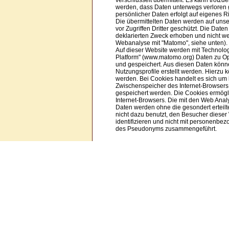
verschlüsselt übermittelt. Es kann trotz
werden, dass Daten unterwegs verloren 
persönlicher Daten erfolgt auf eigenes Ri
Die übermittelten Daten werden auf uns
vor Zugriffen Dritter geschützt. Die Dat
deklarierten Zweck erhoben und nicht we
Webanalyse mit "Matomo", siehe unten).
Auf dieser Website werden mit Technolog
Platform" (www.matomo.org) Daten zu 
und gespeichert. Aus diesen Daten kön
Nutzungsprofile erstellt werden. Hierzu
werden. Bei Cookies handelt es sich um k
Zwischenspeicher des Internet-Browser
gespeichert werden. Die Cookies ermög
Internet-Browsers. Die mit den Web Ana
Daten werden ohne die gesondert erteil
nicht dazu benutzt, den Besucher dieser
identifizieren und nicht mit personenbe
des Pseudonyms zusammengeführt.